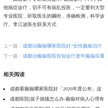
他病症诊疗，切不可有病乱投医，一定要到大型
专业医院，听取医生的嘱咐，准确检测，科学诊
疗。
李江波医生联系方式
上一篇：
成都治癫痫哪家医院好?女性癫痫治疗
对患者有哪些影响?
下一篇：
成都治癫痫医院告知诊疗老年癫痫应重
视的原则情况
相关阅读
成都看癫痫哪家医院好「2026年度公布」这
些遗传病可能伴有癫痫发生
成都医院|孩子抽搐怎么办-癫痫对病人心理有