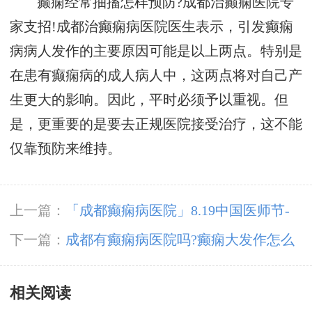
癫痫经常抽搐怎样预防?成都治癫痫医院专
家支招!成都治癫痫病医院医生表示，引发癫痫
病病人发作的主要原因可能是以上两点。特别是
在患有癫痫病的成人病人中，这两点将对自己产
生更大的影响。因此，平时必须予以重视。但
是，更重要的是要去正规医院接受治疗，这不能
仅靠预防来维持。
上一篇：
「成都癫痫病医院」8.19中国医师节-
百年华诞同筑梦·医者担当践初心，致敬最美医
下一篇：
成都有癫痫病医院吗?癫痫大发作怎么
者
急救
相关阅读