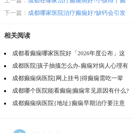
上一篇：
成都在哪家治疗癫痫病好?小孩得了癫
痫有什么症状?
下一篇：
成都哪家医院治疗癫痫好?缺钙会引发
癫痫发作吗?
相关阅读
成都看癫痫哪家医院好「2026年度公布」这
些遗传病可能伴有癫痫发生
成都医院|孩子抽搐怎么办-癫痫对病人心理有
影响吗?
成都癫痫病医院[网上挂号]得癫痫需吃一辈
子药吗?
成都哪个医院能看癫痫|癫痫常见原因有什么?
成都癫痫病医院{地址}癫痫早期治疗要注意
什么?