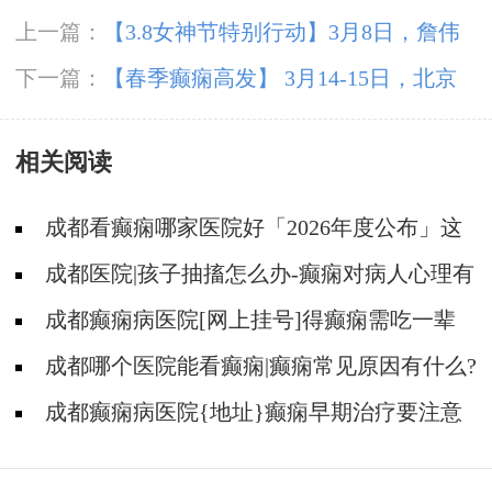
上一篇：
【3.8女神节特别行动】3月8日，詹伟
华院长领衔癫痫病多学科会诊，助力患者重获健
下一篇：
【春季癫痫高发】 3月14-15日，北京
康新生
三甲“博士级”大咖陈葵教授亲临成都免费会诊，
相关阅读
不容错过!
成都看癫痫哪家医院好「2026年度公布」这
些遗传病可能伴有癫痫发生
成都医院|孩子抽搐怎么办-癫痫对病人心理有
影响吗?
成都癫痫病医院[网上挂号]得癫痫需吃一辈
子药吗?
成都哪个医院能看癫痫|癫痫常见原因有什么?
成都癫痫病医院{地址}癫痫早期治疗要注意
什么?