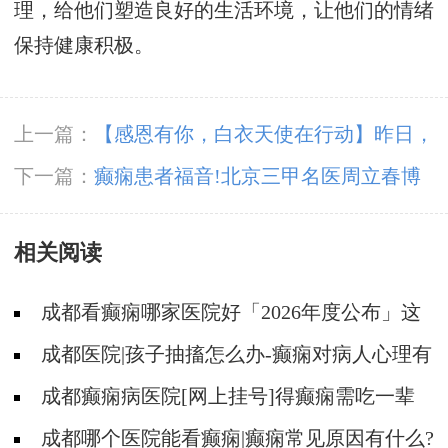
理，给他们塑造良好的生活环境，让他们的情绪
保持健康积极。
上一篇：
【感恩有你，白衣天使在行动】昨日，
成都神康癫痫医院开展国际护士节户外团建
下一篇：
癫痫患者福音!北京三甲名医周立春博
士领衔会诊团5月23-25日成都亲诊
相关阅读
成都看癫痫哪家医院好「2026年度公布」这
些遗传病可能伴有癫痫发生
成都医院|孩子抽搐怎么办-癫痫对病人心理有
影响吗?
成都癫痫病医院[网上挂号]得癫痫需吃一辈
子药吗?
成都哪个医院能看癫痫|癫痫常见原因有什么?