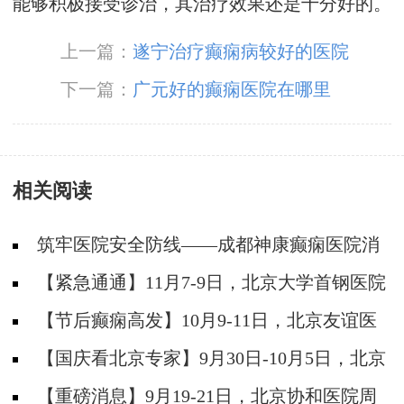
能够积极接受诊治，其治疗效果还是十分好的。
上一篇：
遂宁治疗癫痫病较好的医院
下一篇：
广元好的癫痫医院在哪里
相关阅读
筑牢医院安全防线——成都神康癫痫医院消
防安全培训纪实
【紧急通通】11月7-9日，北京大学首钢医院
神经内科胡颖教授亲临成都会诊，破解癫痫疑难
【节后癫痫高发】10月9-11日，北京友谊医
院陈葵博士免费会诊+治疗援助，破解癫痫难
【国庆看北京专家】9月30日-10月5日，北京
题！
天坛&首钢医院两大专家蓉城亲诊+癫痫大额救
【重磅消息】9月19-21日，北京协和医院周