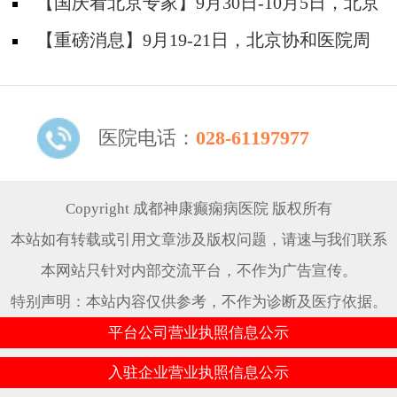
院陈葵博士免费会诊+治疗援助，破解癫痫难
【国庆看北京专家】9月30日-10月5日，北京
题！
天坛&首钢医院两大专家蓉城亲诊+癫痫大额救
【重磅消息】9月19-21日，北京协和医院周
助，速约！
祥琴教授成都领衔会诊，共筑全年龄段抗癫防
线！
医院电话：
028-61197977
Copyright 成都神康癫痫病医院 版权所有
本站如有转载或引用文章涉及版权问题，请速与我们联系
本网站只针对内部交流平台，不作为广告宣传。
特别声明：本站内容仅供参考，不作为诊断及医疗依据。
平台公司营业执照信息公示
入驻企业营业执照信息公示