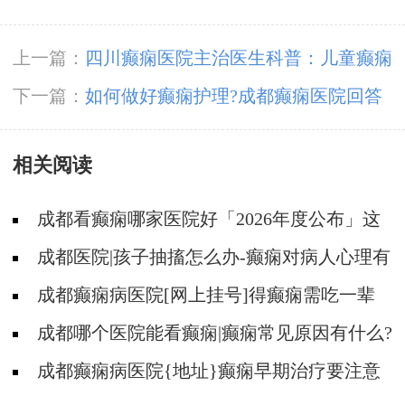
上一篇：
四川癫痫医院主治医生科普：儿童癫痫
病早期症状
下一篇：
如何做好癫痫护理?成都癫痫医院回答
相关阅读
成都看癫痫哪家医院好「2026年度公布」这
些遗传病可能伴有癫痫发生
成都医院|孩子抽搐怎么办-癫痫对病人心理有
影响吗?
成都癫痫病医院[网上挂号]得癫痫需吃一辈
子药吗?
成都哪个医院能看癫痫|癫痫常见原因有什么?
成都癫痫病医院{地址}癫痫早期治疗要注意