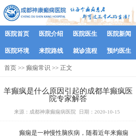
医院首页
医院介绍
医院医生
医院新闻
医院环境
来院路线
就诊流程
预约医生
首页
>>
癫痫常识
>> 正文
羊癫疯是什么原因引起的成都羊癫疯医
院专家解答
来源：成都神康癫痫病医院
日期：2020-10-15
癫痫是一种慢性脑疾病，随着近年来癫痫