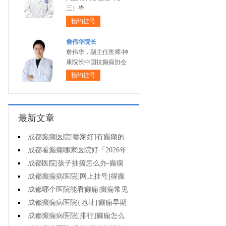
三）毕
预约挂号
詹伟华院长
詹伟华，副主任医师/神
康院长中国抗癫痫协会
预约挂号
最新文章
成都癫痫医院[哪家好]有癫痫的
女性要不要小孩?
成都看癫痫哪家医院好「2026年
度公布」这些遗传病可能伴有癫痫
成都医院|孩子抽搐怎么办-癫痫
发生
对病人心理有影响吗?
成都癫痫病医院[网上挂号]得癫
痫需吃一辈子药吗?
成都哪个医院能看癫痫|癫痫常见
原因有什么?
成都癫痫病医院{地址}癫痫早期
治疗要注意什么?
成都癫痫病医院[排行]癫痫怎么