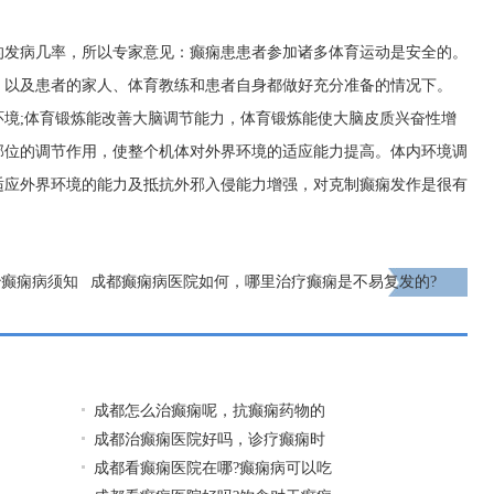
的发病几率，所以专家意见：癫痫患患者参加诸多体育运动是安全的。
，以及患者的家人、体育教练和患者自身都做好充分准备的情况下。
环境;体育锻炼能改善大脑调节能力，体育锻炼能使大脑皮质兴奋性增
部位的调节作用，使整个机体对外界环境的适应能力提高。体内环境调
适应外界环境的能力及抵抗外邪入侵能力增强，对克制癫痫发作是很有
治癫痫病须知
成都癫痫病医院如何，哪里治疗癫痫是不易复发的?
下一页
成都怎么治癫痫呢，抗癫痫药物的
成都治癫痫医院好吗，诊疗癫痫时
成都看癫痫医院在哪?癫痫病可以吃