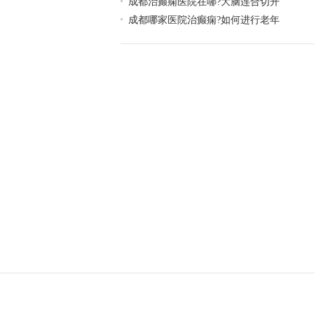
成都治癫痫医院在哪?大脑连合切开
成都哪家医院治癫痫?如何进行老年