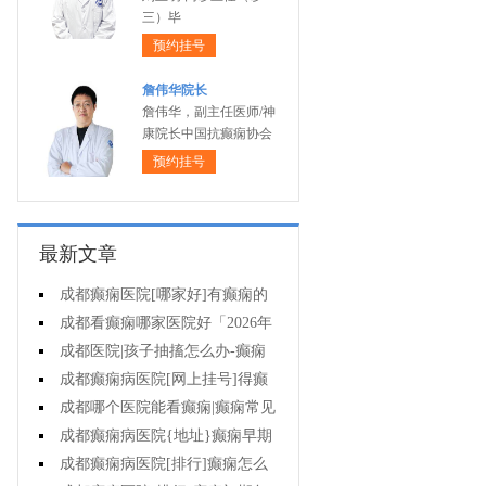
三）毕
预约挂号
詹伟华院长
詹伟华，副主任医师/神
康院长中国抗癫痫协会
预约挂号
最新文章
成都癫痫医院[哪家好]有癫痫的
女性要不要小孩?
成都看癫痫哪家医院好「2026年
度公布」这些遗传病可能伴有癫痫
成都医院|孩子抽搐怎么办-癫痫
发生
对病人心理有影响吗?
成都癫痫病医院[网上挂号]得癫
痫需吃一辈子药吗?
成都哪个医院能看癫痫|癫痫常见
原因有什么?
成都癫痫病医院{地址}癫痫早期
治疗要注意什么?
成都癫痫病医院[排行]癫痫怎么