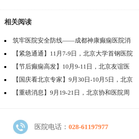
动，火速奔赴抗疫一线！
成功举办2021护士技能大赛
相关阅读
筑牢医院安全防线——成都神康癫痫医院消
防安全培训纪实
【紧急通通】11月7-9日，北京大学首钢医院
神经内科胡颖教授亲临成都会诊，破解癫痫疑难
【节后癫痫高发】10月9-11日，北京友谊医
院陈葵博士免费会诊+治疗援助，破解癫痫难
【国庆看北京专家】9月30日-10月5日，北京
题！
天坛&首钢医院两大专家蓉城亲诊+癫痫大额救
【重磅消息】9月19-21日，北京协和医院周
助，速约！
祥琴教授成都领衔会诊，共筑全年龄段抗癫防
线！
医院电话：
028-61197977