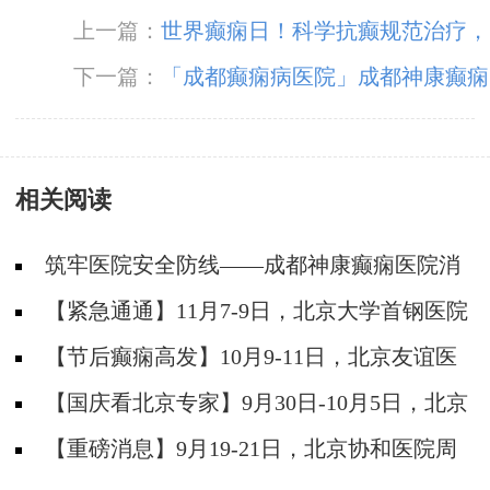
上一篇：
世界癫痫日！科学抗癫规范治疗，
成都癫痫病医院呼吁关爱癫痫患者群体。
下一篇：
「成都癫痫病医院」成都神康癫痫
医院倾力服务广大癫痫患者
相关阅读
筑牢医院安全防线——成都神康癫痫医院消
防安全培训纪实
【紧急通通】11月7-9日，北京大学首钢医院
神经内科胡颖教授亲临成都会诊，破解癫痫疑难
【节后癫痫高发】10月9-11日，北京友谊医
院陈葵博士免费会诊+治疗援助，破解癫痫难
【国庆看北京专家】9月30日-10月5日，北京
题！
天坛&首钢医院两大专家蓉城亲诊+癫痫大额救
【重磅消息】9月19-21日，北京协和医院周