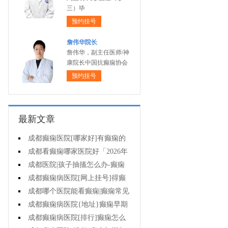
三）毕
预约挂号
詹伟华院长
詹伟华，副主任医师/神
康院长中国抗癫痫协会
预约挂号
最新文章
成都癫痫医院[哪家好]有癫痫的
女性要不要小孩?
成都看癫痫哪家医院好「2026年
度公布」这些遗传病可能伴有癫痫
成都医院|孩子抽搐怎么办-癫痫
发生
对病人心理有影响吗?
成都癫痫病医院[网上挂号]得癫
痫需吃一辈子药吗?
成都哪个医院能看癫痫|癫痫常见
原因有什么?
成都癫痫病医院{地址}癫痫早期
治疗要注意什么?
成都癫痫病医院[排行]癫痫怎么