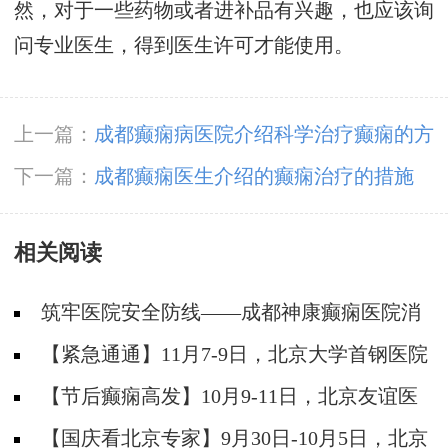
然，对于一些药物或者进补品有兴趣，也应该询
问专业医生，得到医生许可才能使用。
上一篇：
成都癫痫病医院介绍科学治疗癫痫的方
法
下一篇：
成都癫痫医生介绍的癫痫治疗的措施
相关阅读
筑牢医院安全防线——成都神康癫痫医院消
防安全培训纪实
【紧急通通】11月7-9日，北京大学首钢医院
神经内科胡颖教授亲临成都会诊，破解癫痫疑难
【节后癫痫高发】10月9-11日，北京友谊医
院陈葵博士免费会诊+治疗援助，破解癫痫难
【国庆看北京专家】9月30日-10月5日，北京