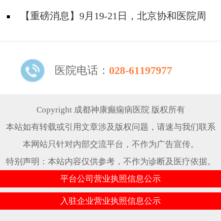
题！
天坛&首钢医院两大专家蓉城亲诊+癫痫大额救
【重磅消息】9月19-21日，北京协和医院周
助，速约！
祥琴教授成都领衔会诊，共筑全年龄段抗癫防
线！
医院电话：
028-61197977
Copyright 成都神康癫痫病医院 版权所有
本站如有转载或引用文章涉及版权问题，请速与我们联系
本网站只针对内部交流平台，不作为广告宣传。
特别声明：本站内容仅供参考，不作为诊断及医疗依据。
平台公司营业执照信息公示
入驻企业营业执照信息公示